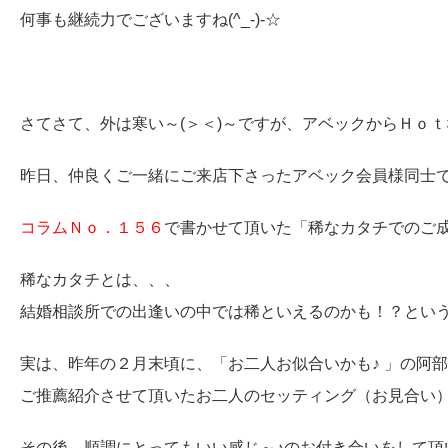
何事も継続力でございますね(^_-)-☆
さてさて、外は寒い～(＞＜)～ですが、アベックからＨｏｔ
昨日、仲良くご一緒にご来店下さったアベック会員様同士で
コラムＮｏ．１５６
で書かせて頂いた「稀なカタチでのご
稀なカタチとは、、、
結婚相談所での出逢いの中では稀といえるのかも！？とい
実は、昨年の２月末頃に、「お二人お似合いかも♪ 」の阿部
ご推薦紹介させて頂いたお二人のセッティング（お見合い
その後、順調にとってもいい感じ～♪のお付き合いをして頂