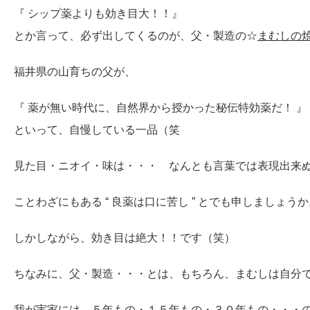
『 シップ薬よりも効き目大！！』
とか言って、必ず出してくるのが、父・製造の☆
まむしの
福井県の山育ちの父が、
『 薬が無い時代に、自然界から授かった秘伝特効薬だ！ 』
といって、自慢している一品（笑
見た目・ニオイ・味は・・・ なんとも言葉では表現出来ぬもの
ことわざにもある “ 良薬は口に苦し ” とでも申しましょう
しかしながら、効き目は絶大！！です（笑）
ちなみに、父・製造・・・とは、もちろん、まむしは自分
我が実家には、５年もの・１５年もの・３０年もの・・・