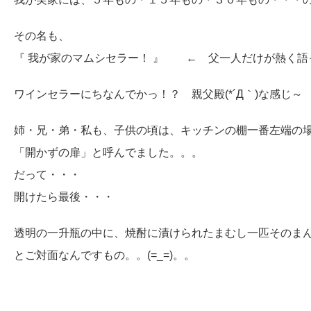
その名も、
『 我が家のマムシセラー！ 』 ← 父一人だけが熱く語
ワインセラーにちなんでかっ！？ 親父殿(*´Д｀)な感じ～
姉・兄・弟・私も、子供の頃は、キッチンの棚一番左端の
「開かずの扉」と呼んでました。。。
だって・・・
開けたら最後・・・
透明の一升瓶の中に、焼酎に漬けられたまむし一匹そのま
とご対面なんですもの。。(=_=)。。