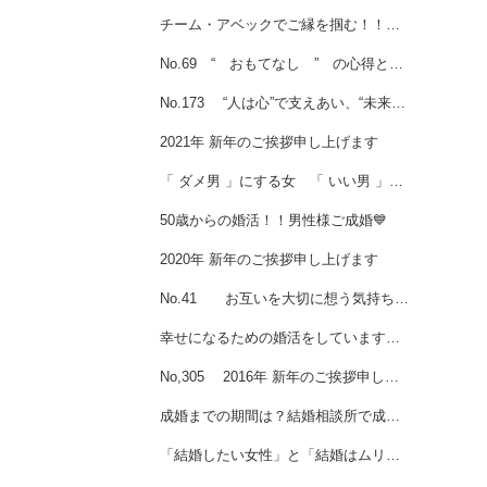
チーム・アベックでご縁を掴む！！女子座談会始動♡
No.69 “ おもてなし ” の心得とは・・・・・。
No.173 “人は心”で支えあい、“未来は志”で支えあう！！
2021年 新年のご挨拶申し上げます
「 ダメ男 」にする女 「 いい男 」に育てる女
50歳からの婚活！！男性様ご成婚💙
2020年 新年のご挨拶申し上げます
No.41 お互いを大切に想う気持ちの上に成り立つ努力・・・
幸せになるための婚活をしていますか？女性会員様ご成婚♡
No,305 2016年 新年のご挨拶申し上げます☆
成婚までの期間は？結婚相談所で成婚が早い人・遅い人の特徴
「結婚したい女性」と「結婚はムリな女性」の違い💖女性会員様ご成婚