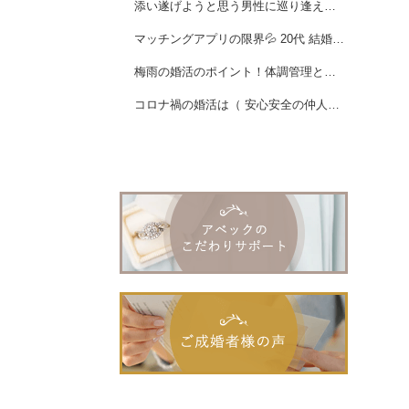
添い遂げようと思う男性に巡り逢えた♪女性会員様ご成婚☆
マッチングアプリの限界💦 20代 結婚相談所へ入会急増中！女性会員様ご成婚💖
梅雨の婚活のポイント！体調管理と心の姿勢を整えましょう
コロナ禍の婚活は（ 安心安全の仲人型結婚相談所 ）がおススメ！！