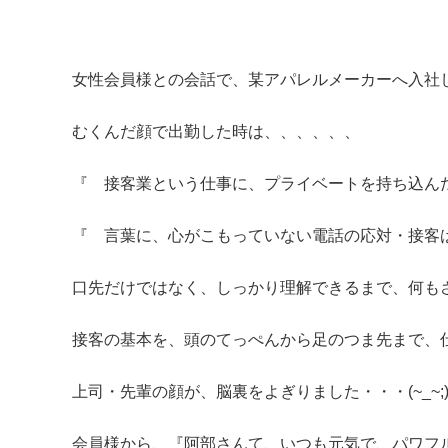
女性会員様との会話で、某アパレルメーカーへ入社
むくんだ顔で出勤した時は、、、、、、
『 接客業という仕事に、プライベートを持ち込ん
『 言葉に、心がこもっていない電話の応対・接客
口先だけではなく、しっかり理解できるまで、何も
接客の基本を、頭のてっぺんから足のつま先まで、
上司・先輩の顔が、脳裏をよぎりました・・・(~_~;
会員様から、『阿部さんて、いつも元気で、パワフ