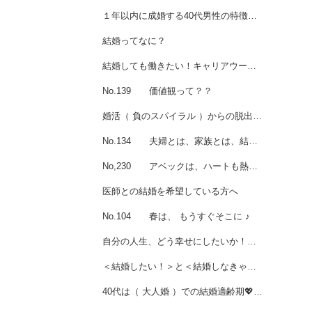
１年以内に成婚する40代男性の特徴💙４６歳男性会員様ご成婚
結婚ってなに？
結婚しても働きたい！キャリアウーマン婚活のポイント
No.139 価値観って？？
婚活（ 負のスパイラル ）からの脱出！！
No.134 夫婦とは、家族とは、結婚するとは ・・・
No,230 アベックは、ハートも熱っ～～～いです☆
医師との結婚を希望している方へ
No.104 春は、 もうすぐそこに ♪
自分の人生、どう幸せにしたいか！男性会員様ご成婚☆
＜結婚したい！＞と＜結婚しなきゃ💧＞の婚活は違う
40代は（ 大人婚 ）での結婚適齢期💖女性会員様ご成婚