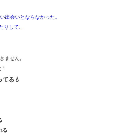
良い出会いとならなかった。
たりして、
きません。
 ”
てる💧
る
れる