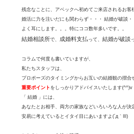
残念なことに、アベックへ初めてご来店されるお客
婚活に力を注いだにも関わらず・・・ 結婚が破談・
よく耳にします。。。特にココ数年多いです。。
結婚相談所
成婚料支払
結婚が破談
で、
って、
コラムで何度も書いていますが、
私たちスタッフは、
プロポーズのタイミングからお互いの結婚観の摺合
重要ポイント
をしっかりアドバイスいたします(^^)v
「 結婚 」には、
あなたとお相手、両方の家族などいろいろな人が決定
安易に考えているとイタイ目にあいますよ(´д｀lll)