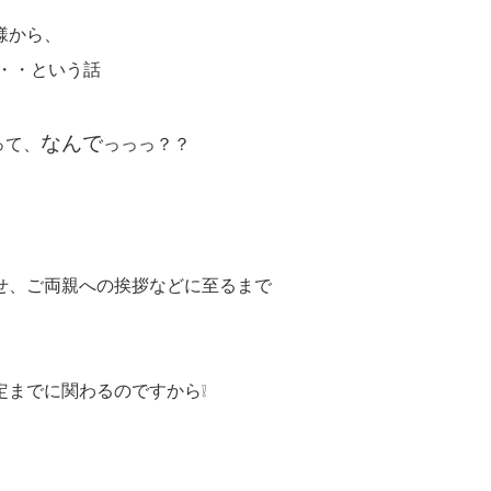
様から、
・・という話
なんで
って、
っっっ？？
せ、ご両親への挨拶などに至るまで
までに関わるのですから❕