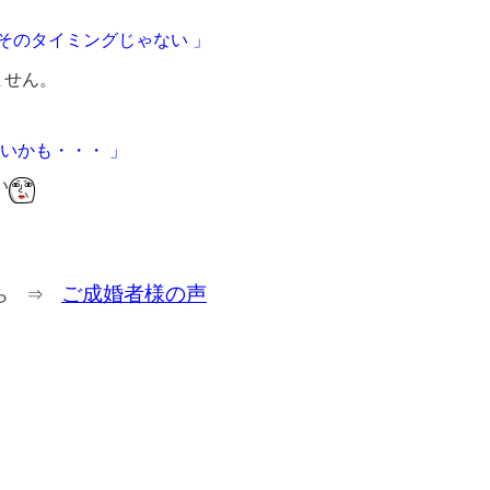
そのタイミングじゃない 」
ません。
いかも・・・ 」
い
ご成婚者様の声
ちら ⇒