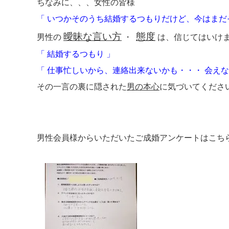
ちなみに、、、女性の皆様
「 いつかそのうち結婚するつもりだけど、今はまだ
曖昧な言い方
態度
男性の
・
は、信じてはいけ
「 結婚するつもり 」
「 仕事忙しいから、連絡出来ないかも・・・ 会えな
その一言の裏に隠された
男の本心
に気づいてくださ
男性会員様からいただいたご成婚アンケートはこ