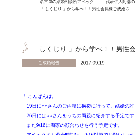
名古屋の結婚相談所アベック
代表仲人阿部の
「 しくじり 」から学べ！！男性会員様ご成婚♡
「 しくじり 」から学べ！！男性
ご成婚報告
2017.09.19
「 こんばんは。
19日に○○さんのご両親に挨拶に行って、結婚の
26日には○○さんをうちの両親に紹介する予定です
また9/16に両家の顔合わせを行う予定です。
アベックさん退会時期は、9/16以降でお願いした