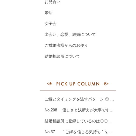
お見合い
婚活
女子会
出会い、恋愛、結婚について
ご成婚者様からのお便り
結婚相談所について
ご縁とタイミングを逃すパターン ① 決断できない人
No,298 優しさと決断力が大事です！男性会員様ご成婚☆
結婚相談所に登録しているのは〇〇な男性が多い？？
No.67 “ ご縁を信じる気持ち ” を、強く持ち続ける・・・、ということは。。。