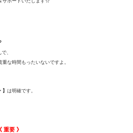
＆サポートいたします☆

んで、
貴重な時間もったいないですよ。
 】
は明確です。
 重要 》