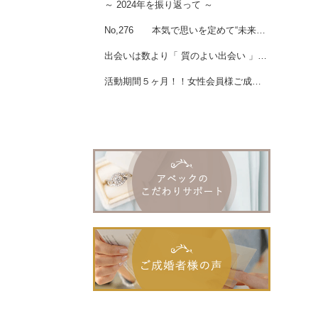
～ 2024年を振り返って ～
No,276 本気で思いを定めて“未来”を変える！！
出会いは数より「 質のよい出会い 」が大切❤️女性会員様ご成婚
活動期間５ヶ月！！女性会員様ご成婚♡