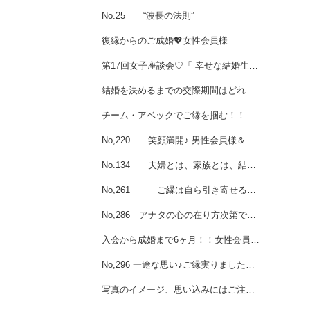
No.25 “波長の法則”
復縁からのご成婚💖女性会員様
第17回女子座談会♡「 幸せな結婚生活を送る 」ための婚活とは
結婚を決めるまでの交際期間はどれくらいがベスト？
チーム・アベックでご縁を掴む！！女子座談会始動♡
No,220 笑顔満開♪ 男性会員様＆女性会員様のご成婚☆
No.134 夫婦とは、家族とは、結婚するとは ・・・
No,261 ご縁は自ら引き寄せるのダッ！！
No,286 アナタの心の在り方次第で、良縁も悪縁も引き寄せる！
入会から成婚まで6ヶ月！！女性会員様ご成婚💗
No,296 一途な思い♪ご縁実りましたね☆男性会員様ご成婚
写真のイメージ、思い込みにはご注意！