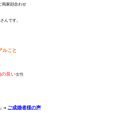
ご両家顔合わせ
プルさんです。
ずアルこと
地の良い
女性
ご成婚者様の声
 ➜