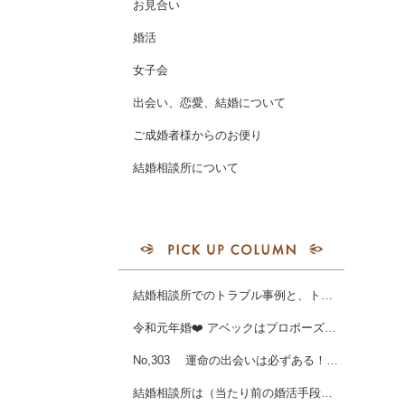
お見合い
婚活
女子会
出会い、恋愛、結婚について
ご成婚者様からのお便り
結婚相談所について
結婚相談所でのトラブル事例と、トラブルを未然に防ぐ方法
令和元年婚❤️ アベックはプロポーズラッシュです❣
No,303 運命の出会いは必ずある！女性会員様ご成婚☆
結婚相談所は（当たり前の婚活手段）に！女性会員様ご成婚💖