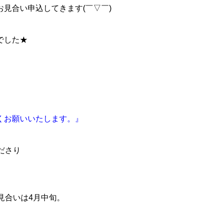
お見合い申込してきます(￣▽￣)
性でした★
くお願いいたします。』
ださり
お見合いは4月中旬。