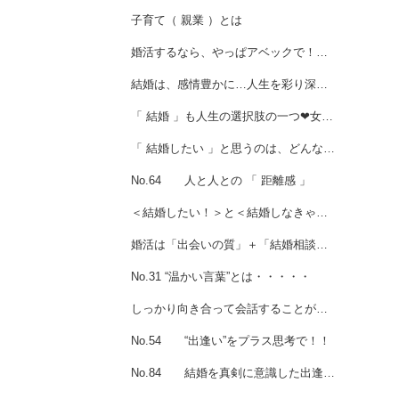
子育て（ 親業 ）とは
婚活するなら、やっぱアベックで！！女性会員様ご成婚❤
結婚は、感情豊かに…人生を彩り深くする❤
「 結婚 」も人生の選択肢の一つ❤女性会員様ご成婚
「 結婚したい 」と思うのは、どんな時？女性会員様ご成婚💖
No.64 人と人との 「 距離感 」
＜結婚したい！＞と＜結婚しなきゃ💧＞の婚活は違う
婚活は「出会いの質」＋「結婚相談できる所」がチェックポイント！
No.31 “温かい言葉”とは・・・・・
しっかり向き合って会話することが大事！
No.54 “出逢い”をプラス思考で！！
No.84 結婚を真剣に意識した出逢いと向き合う為には ・・・・・