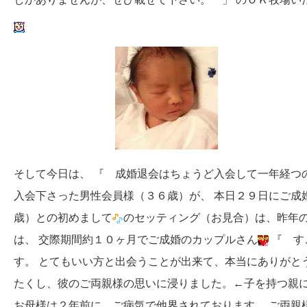
そして今日は、 『 成婚退会はちょうど入会して一年経つ
入会下さった男性会員様（３６歳）が、 本日２９日にご成
歳）との初めまして
のセッティング（お見合）は、昨年の
は、 交際期間約１０ヶ月でご成婚のカップルさん
『 す
す。 とてもいい方と出会うことが出来て、本当にありがと
たくし、彼のご両親様の思いに浸りました。←子を持つ親に
お母様は２年前に、ご病気で他界されております。 ご両親