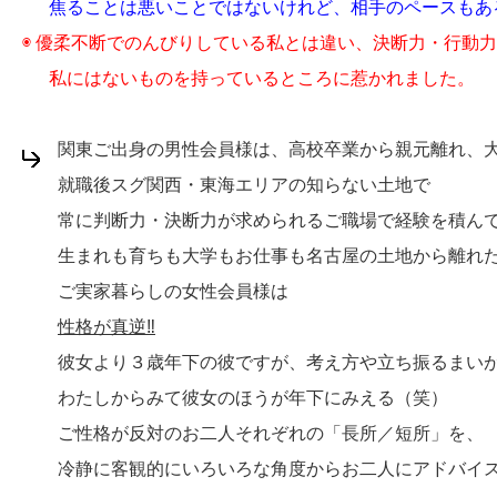
焦ることは悪いことではないけれど、相手のペースもあ
◉ 優柔不断でのんびりしている私とは違い、決断力・行動
私にはないものを持っているところに惹かれました。
関東ご出身の男性会員様は、高校卒業から親元離れ、
就職後スグ関西・東海エリアの知らない土地で
常に判断力・決断力が求められるご職場で経験を積んで
生まれも育ちも大学もお仕事も名古屋の土地から離れた
ご実家暮らしの女性会員様は
性格が真逆‼
彼女より３歳年下の彼ですが、考え方や立ち振るまいが
わたしからみて彼女のほうが年下にみえる（笑）
ご性格が反対のお二人それぞれの「長所／短所」を、
冷静に客観的にいろいろな角度からお二人にアドバイスしま