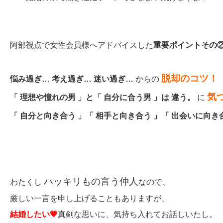
阿部視点で女性会員様へアドバイスした
重要ポイントその
脱却のコツ！
悩み過ぎ… 考え過ぎ… 迷い過ぎ…
からの
気
「 理想や憧れの男 」と「 自分に合う男 」は 違う。
に
「 自分と向き合う 」「 相手と向き合う 」「 出会いに向き
ハッキリもの言う仲人
わたくし
なので、
厳しい一言を申し上げることもありますが、
結婚したい💗
真剣な思いに、気持ち入れてお話しいたし。