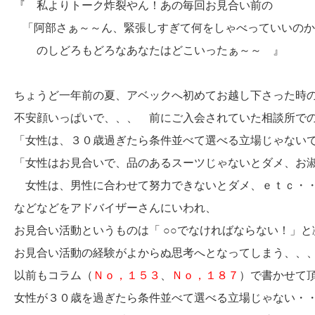
『 私よりトーク炸裂やん！あの毎回お見合い前の
「阿部さぁ～～ん、緊張しすぎて何をしゃべっていいのか
のしどろもどろなあなたはどこいったぁ～～ 』
ちょうど一年前の夏、アベックへ初めてお越し下さった時
不安顔いっぱいで、、、 前にご入会されていた相談所で
「女性は、３０歳過ぎたら条件並べて選べる立場じゃない
「女性はお見合いで、品のあるスーツじゃないとダメ、お
女性は、男性に合わせて努力できないとダメ、ｅｔｃ・
などなどをアドバイザーさんにいわれ、
お見合い活動というものは「 ○○でなければならない！」
お見合い活動の経験がよからぬ思考へとなってしまう、、
以前もコラム（
Ｎｏ，１５３
、
Ｎｏ，１８７
）で書かせて
女性が３０歳を過ぎたら条件並べて選べる立場じゃない・