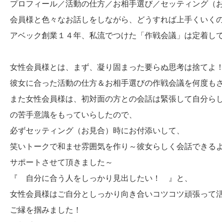
プロフィール／活動の仕方／お相手選び／セッティング（
会員様と色々なお話しをしながら、どうすれば上手くいく
アベック創業１４年、私流でつけた「作戦会議」は定着してます～
女性会員様とは、まず、凝り固まった要らぬ思考は捨てよ
彼女に合った活動の仕方＆お相手選びの作戦会議を何度も
また女性会員様は、初対面の方との会話は緊張して自分ら
の苦手意識をもっていらしたので、
必ずセッティング（お見合）時にお付添いして、
笑いトークで和ませ雰囲気を作り～彼女らしく会話できる
サポートさせて頂きました～
『 自分に合う人をしっかり見出したい！ 』と、
女性会員様はご自分としっかり向き合いコツコツ頑張って
ご縁を掴みました！