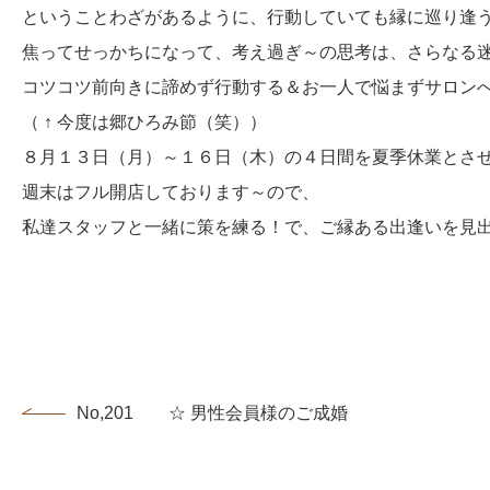
ということわざがあるように、行動していても縁に巡り逢
焦ってせっかちになって、考え過ぎ～の思考は、さらなる
コツコツ前向きに諦めず行動する＆お一人で悩まずサロン
（ ↑ 今度は郷ひろみ節（笑））
８月１３日（月）～１６日（木）の４日間を夏季休業とさ
週末はフル開店しております～ので、
私達スタッフと一緒に策を練る！で、ご縁ある出逢いを見出し
No,201 ☆ 男性会員様のご成婚ラッシュ ☆...