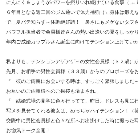
にんにく＆しょうがパワーを摂りいれ続けている食事（ ←
６年目となる週二回のジム通いで体力補強（←身体は鍛え
で、夏バテ知らず～体調絶好調！ 暑さにもメゲないタフさが
パワフル担当者で会員様皆さんの熱い出逢いの夏をしっか
年内ご成婚カップルさん誕生に向けてテンション上げてい
私よりも、テンションアゲアゲ～の女性会員様（３２歳）
先月、お相手の男性会員様（３３歳）からのプロポーズを
『 彼のご両親にお会いする時は、すっごく緊張しました
お互いのご両親様へのご挨拶も済まされ、
『 結婚式場の見学に色々行ってて、昨日、ドレスも見に
写メを見せてくれる彼女は、めっちゃハイテンション！
交際中に男性会員様と色々な所へお出掛けした時に撮った
お惚気トーク全開！