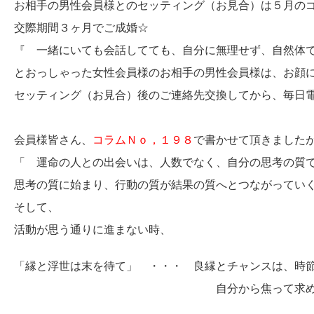
お相手の男性会員様とのセッティング（お見合）は５月の
交際期間３ヶ月でご成婚☆
『 一緒にいても会話してても、自分に無理せず、自然体
とおっしゃった女性会員様のお相手の男性会員様は、お顔
セッティング（お見合）後のご連絡先交換してから、毎日
会員様皆さん、
コラムＮｏ，１９８
で書かせて頂きました
「 運命の人との出会いは、人数でなく、自分の思考の
思考の質に始まり、行動の質が結果の質へとつながってい
そして、
活動が思う通りに進まない時、
「縁と浮世は末を待て」 ・・・ 良縁とチャンスは、時
自分から焦って求めてもうま