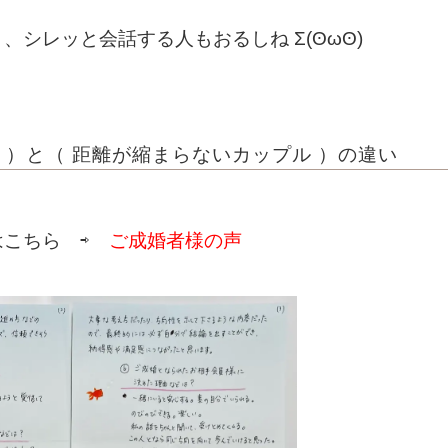
く、シレッと会話する人もおるしね
Σ(ʘωʘ)
 ）と（ 距離が縮まらないカップル ）の違い
はこちら ⇨
ご成婚者様の声