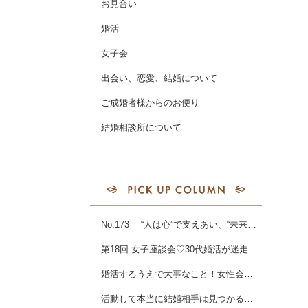
お見合い
婚活
女子会
出会い、恋愛、結婚について
ご成婚者様からのお便り
結婚相談所について
No.173 “人は心”で支えあい、“未来は志”で支えあう！！
第18回 女子座談会♡30代婚活が迷走する最大の原因とは
婚活するうえで大事なこと！女性会員様ご成婚💖
活動して本当に結婚相手は見つかるの？女性会員様ご成婚♡