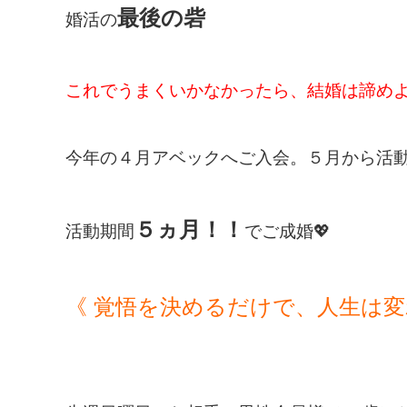
最後の砦
婚活の
これでうまくいかなかったら、結婚は諦め
今年の４月アベックへご入会。５月から活
５ヵ月！！
活動期間
でご成婚💖
《 覚悟を決めるだけで、人生は変