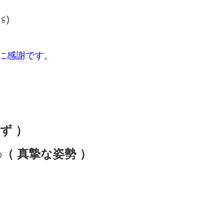
▽≦)
さに感謝です。
ず ）
（ 真摯な姿勢 ）
の