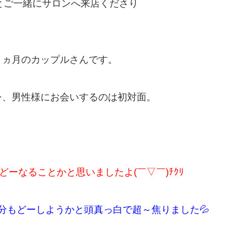
とご一緒にサロンへ来店くださり
４ヵ月のカップルさんです。
シ、男性様にお会いするのは初対面。
どーなることかと思いましたよ(￣▽￣)ﾁｸﾘ
分もどーしようかと頭真っ白で超～焦りました💦