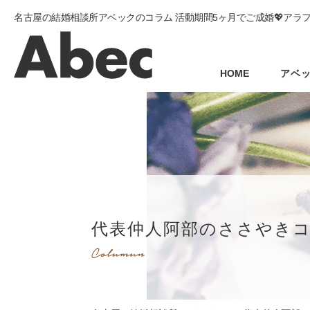
名古屋の結婚相談所アベックのコラム 活動期間5ヶ月でご成婚💖アラ
HOME
アベ
代表仲人阿部のささやき