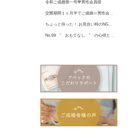
令和ご成婚第一号💙男性会員様
交際期間１ヶ月半でご成婚☆男性会員様
ちょっと待った！ お見合い時のNG場面【 男性編 】
No.69 “ おもてなし ” の心得とは・・・・・。