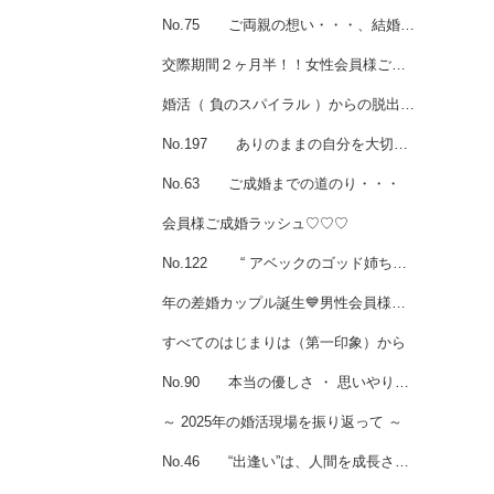
No.75 ご両親の想い・・・、結婚への想い・・・、
交際期間２ヶ月半！！女性会員様ご成婚♡
婚活（ 負のスパイラル ）からの脱出！！
No.197 ありのままの自分を大切にしてくれる人♪とご成婚☆
No.63 ご成婚までの道のり・・・
会員様ご成婚ラッシュ♡♡♡
No.122 “ アベックのゴッド姉ちゃん ” ！ ？ で、ガンバルぞ ～ ！ ！
年の差婚カップル誕生💙男性会員様ご成婚
すべてのはじまりは（第一印象）から
No.90 本当の優しさ ・ 思いやりは、お相手を何より一番大切に想う気持ちから♪♪♪
～ 2025年の婚活現場を振り返って ～
No.46 “出逢い”は、人間を成長させてくれるもの♪