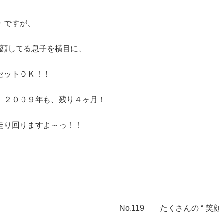
・ですが、
」の顔してる息子を横目に、
セットＯＫ！！
 ２００９年も、残り４ヶ月！
走り回りますよ～っ！！
No.119 たくさんの “ 笑顔