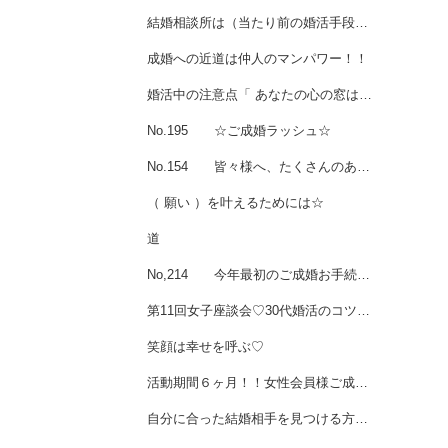
結婚相談所は（当たり前の婚活手段）に！女性会員様ご成婚💖
成婚への近道は仲人のマンパワー！！
婚活中の注意点「 あなたの心の窓は今どんな状態 」
No.195 ☆ご成婚ラッシュ☆
No.154 皆々様へ、たくさんのありがとうを。。。
（ 願い ）を叶えるためには☆
道
No,214 今年最初のご成婚お手続きをさせて頂きました☆
第11回女子座談会♡30代婚活のコツとは
笑顔は幸せを呼ぶ♡
活動期間６ヶ月！！女性会員様ご成婚♡
自分に合った結婚相手を見つける方法 💙 男性会員様ご成婚