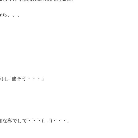
がら、、、
」
ッは、痛そう・・・」
私でして・・・(-_-;)・・・、