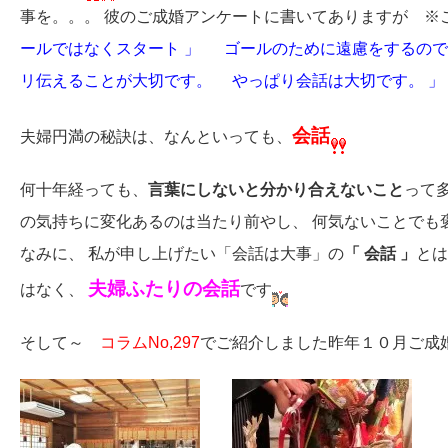
事を。。。 彼のご成婚アンケートに書いてありますが ※
ールではなくスタート 」
ゴールのために遠慮をするので
リ伝えることが大切です。
やっぱり会話は大切です。 」
会話
夫婦円満の秘訣は、なんといっても、
何十年経っても、
言葉にしないと分かり合えないこと
って
の気持ちに変化あるのは当たり前やし、 何気ないことでも
なみに、 私が申し上げたい「会話は大事」の
「 会話 」
とは
夫婦ふたりの会話
はなく、
です
そして～
コラムNo,297
でご紹介しました昨年１０月ご成