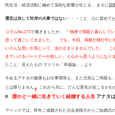
民生活・経済活動に極めて深刻な影響が生じる、 まさに
国
震災は決して対岸の火事ではない
・・・こと、心に留めて
コラムNo,173
で書きましたが、
『 独身で両親と暮らして
思って過ごしてきました。
でも、今回、両親が旅行中に
いろんな思いが混じって、涙が止まりませんでした。
この
きていけるパートナーが欲しい、と心から思うようになり
たこと、見えたもの マリソル「幸福論」」より
今あるアナタの健康もお仕事環境も、また元気なご両親も、
とは限りません
これから先に、どんな変化が起こるかわ
誰かと一緒に生きていく結婚する人生
アナタ
R
アベックでは、昨年ご成婚された元会員様方からご結婚式