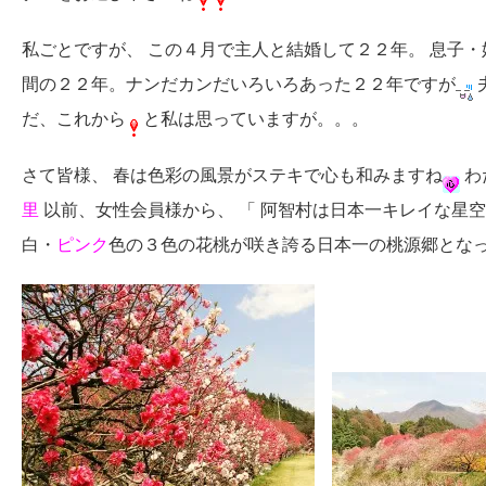
私ごとですが、 この４月で主人と結婚して２２年。 息子
間の２２年。ナンだカンだいろいろあった２２年ですが
だ、これから
と私は思っていますが。。。
さて皆様、 春は色彩の風景がステキで心も和みますね
わ
里
以前、女性会員様から、 「 阿智村は日本一キレイな星空
白・
ピンク
色の３色の花桃が咲き誇る日本一の桃源郷とな