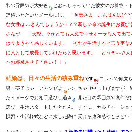
和の雰囲気が大好き
とおっしゃっていた彼女のお着物・ド
連絡いただいたメールには、
「 阿部さま こんばんは( ^ ^ )
な女性は○○さんでしょうか？？？新しい命の誕生にお慶び
さんが
「 実際、今がとても大変で幸せオーラなんて出て
は今ようやく感じています。
それが生活すると言う事な
に人として成長していけたらと思います。
どうぞ○○さんに
へお邪魔させて下さい！！ 」
結婚は、日々の生活の積み重ね
で
す
コラムで何度も
男・夢子じゃーアカンぜよ
ぶっちゃけ申し上げますが、
たイメージでお相手選びし過ぎ
見た目の雰囲気や条件だ
選び、生活スタートしたとたん、 すぐに、カルチャーショ
慣習・生活様式などに接した際に 受ける違和感やとまどい
ちなみに、インターネットで
既婚者に聞いた！結婚してみ