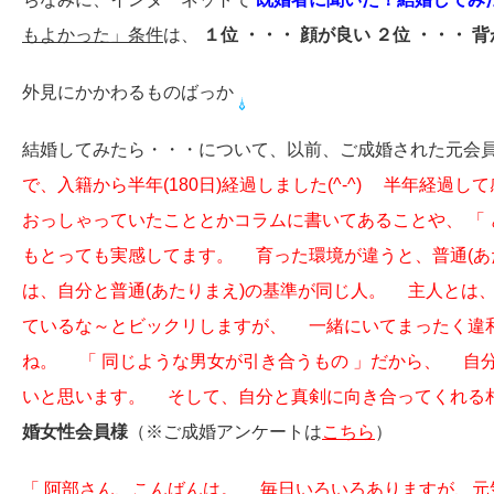
もよかった」条件
は、
１位 ・・・ 顔が良い
２位 ・・・ 
外見にかかわるものばっか
結婚してみたら・・・について、以前、ご成婚された元会
で、入籍から半年(180日)経過しました(^-^)
半年経過して感
おっしゃっていたこととかコラムに書いてあることや、 「
もとっても実感してます。
育った環境が違うと、普通(あ
は、自分と普通(あたりまえ)の基準が同じ人。
主人とは、
ているな～とビックリしますが、
一緒にいてまったく違和
ね。
「 同じような男女が引き合うもの 」だから、
自分
いと思います。
そして、自分と真剣に向き合ってくれる相
婚女性会員様
（※ご成婚アンケートは
こちら
）
「 阿部さん、こんばんは。
毎日いろいろありますが、元