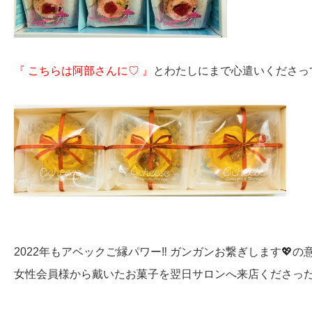
『 こちらは阿部さんに♡ 』
とわたしにまで心遣いくださって
2022年もアベックご縁パワー‼ ガンガンお繋ぎします💖の
女性会員様から戴いたお菓子を翌日サロンへ来店くださっ