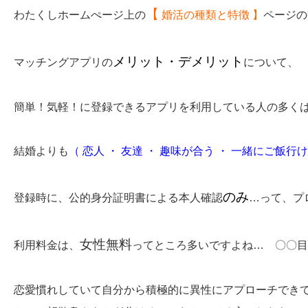
【
わたくしホームぺージ上の
婚活の種類と特徴
】
ページ
メリット・デメリット
マッチングアプリの
について
簡単！気軽！に登録できるアプリを利用している人の多
結婚よりも
（ 恋人 ・ 友達 ・ 趣味が合う ・ 一緒にご飯行
のみ
登録時に、公的身分証明書による本人確認
…って、プ
女性無料
利用料金は、
ってところ多いですよね… 〇〇目
恋愛慣れしていて自分から積極的に異性にアプローチでき