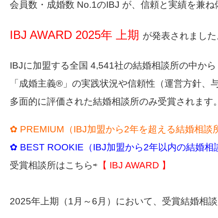
会員
数
・
成婚数
No.1
の
IBJ
が、
信頼と実績を兼ね
IBJ AWARD 2025年 上期
が発表されました
IBJに加盟する
全国
4,541社の結婚相談所の中から
「成婚主義®」の実践状況や信頼性（運営方針、
多面的に評価された結婚相談所のみ受賞されます
✿ PREMIUM（IBJ加盟から2年を超える結婚相談
✿ BEST ROOKIE（IBJ加盟から2年以内の結婚
受賞相談所はこちら⇨
【
IBJ AWARD
】
2025年上期（1月～6月）において、受賞結婚相