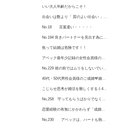
いい大人年齢だからこそ！
出会いは数より「 質のよい出会い 」が大切❤️女性会員様ご成婚
No.18 言葉遣い・・・・・
No.194 良きパートナーを見出す為に、素直に！謙虚に！自分を見つめ直す
焦って結婚は危険です！！
アベック最年少記録の女性会員様のご成婚
No,229 彼の前ではムリをしないでいられる♪でご成婚の女性会員様☆
40代・50代男性会員様のご成婚💙婚活で（ 選ばれる男性 ）になるためには
こじらせ思考が婚活を難しくする💧40代女性会員様ご成婚
No,258 守ってもらうばかりでなく私も彼を守っていく♪女性会員様ご成婚
恋愛経験の有無にかかわらず「成婚が早い人」の共通点💙男性会員様ご成婚
No,230 アベックは、ハートも熱っ～～～いです☆