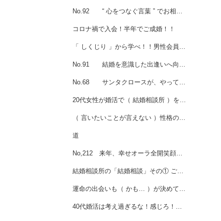
No.92 “ 心をつなぐ言葉 ” でお相手と接することを、心掛けましょう♪♪
コロナ禍で入会！半年でご成婚！！
「 しくじり 」から学べ！！男性会員様ご成婚♡
No.91 結婚を意識した出逢いへ向けた行動とは ・・・・
No.68 サンタクロースが、やって来る！？
20代女性が婚活で（ 結婚相談所 ）を選ぶ理由💖女性会員様ご成婚
（ 言いたいことが言えない ）性格のあなたへ☆女性会員様ご成婚
道
No,212 来年、幸せオーラ全開笑顔の主役は “ あなた ” です☆
結婚相談所の「結婚相談」その① ご成婚者から学ぶ！！
運命の出会いも（ かも… ）が決めている♡
40代婚活は考え過ぎるな！感じろ！！女性会員様ご成婚❤️