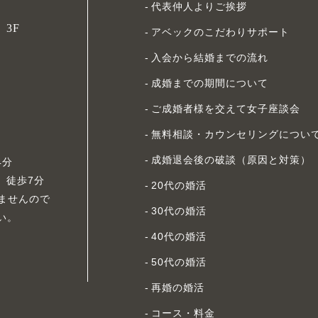
代表仲人よりご挨拶
）3F
アベックのこだわり
サポート
入会から結婚までの流れ
成婚までの期間について
ご成婚者様を交えて
女子座談会
無料相談・カウンセリング
につい
成婚退会後の破談（原因と対策）
4分
」徒歩7分
20代の婚活
ませんので
30代の婚活
い。
40代の婚活
50代の婚活
再婚の婚活
コース・料金