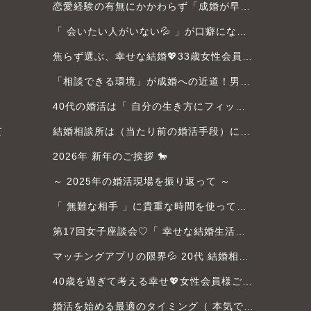
恋愛経験の有無にかかわらず「成婚が早い人」の共通点💙男性会員様ご成婚
「 会いたい人がいない💦 」が口癖になっていませんか？女性会員様ご成婚💖
焦らず選ぶ、幸せな結婚💖33歳女性会員様ご成婚
「相談できる環境」が成婚への近道！男性会員様ご成婚💙
40代の婚活は「 自分の生き方にフィットするピース 」を探す作業！女性会員様ご成婚💖
て
結婚相談所は（当たり前の婚活手段）に！女性会員様ご成婚💖
2026年 新年のご挨拶 🐎
～ 2025年の婚活現場を振り返って ～
「 無難な相手 」に貴重な時間を使ってない？ 女性会員様ご成婚💖
第17回女子座談会♡「 幸せな結婚生活を送る 」ための婚活とは
マッチングアプリの限界💦 20代 結婚相談所へ入会急増中！女性会員様ご成婚💖
40歳を過ぎて考える幸せ💖女性会員様ご成婚
婚活を始める最適のタイミング（ 本気で自分の人生を考えた時 ）女性会員様ご成婚💖