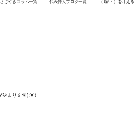
ささやきコラム一覧
代表仲人ブログ一覧
（ 願い ）を叶え
り文句( ;∀;)