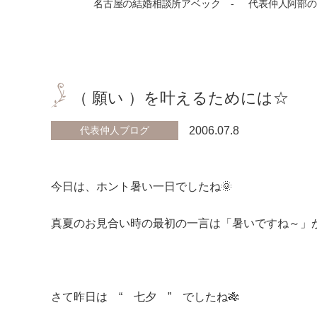
名古屋の結婚相談所アベック
代表仲人阿部の
（ 願い ）を叶えるためには☆
代表仲人ブログ
2006.07.8
今日は、ホント暑い一日でしたね🌞
真夏のお見合い時の最初の一言は「暑いですね～」が決ま
さて昨日は “ 七夕 ” でしたね🎋