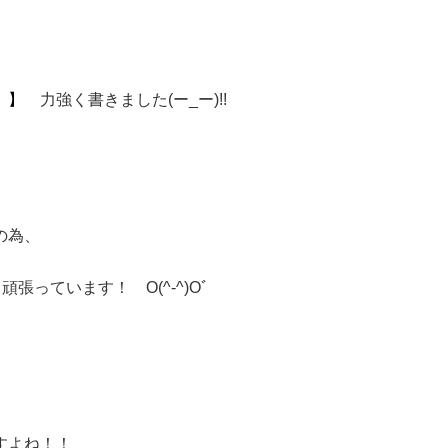
 】
力強く書きました(ー_ー)!!
の為、
張っています！ O(^-^)Oﾞ
すよね！！