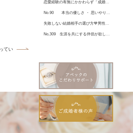
恋愛経験の有無にかかわらず「成婚が早い人」の共通点💙男性会員様ご成婚
No.90 本当の優しさ ・ 思いやりは、お相手を何より一番大切に想う気持ちから♪♪♪
失敗しない結婚相手の選び方💙男性会員様ご成婚
No,309 生涯を共にする伴侶が欲しい♪女性会員様ご成婚
ていますか？...