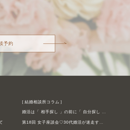
談予約
結婚相談所コラム
婚活は「 相手探し 」の前に「 自分探し 」💖女性会員様ご成婚
て
第18回 女子座談会♡30代婚活が迷走する最大の原因とは